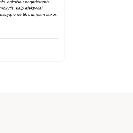
mis, anksčiau negirdėtomis
okytis, kaip efektyviai
ormaciją, o ne tik trumpam laikui.