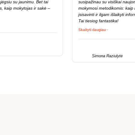
jėgsiu su jaunimu. Bet tai
susipažinau su visiškai naujo
s, kaip mokytojas ir sakė –
mokymosi metodikomis: kaip m
įsisavinti ir ilgam išlaikyti inf
Tai tiesiog fantastika!
Skaityti daugiau
Simona Raziulytė