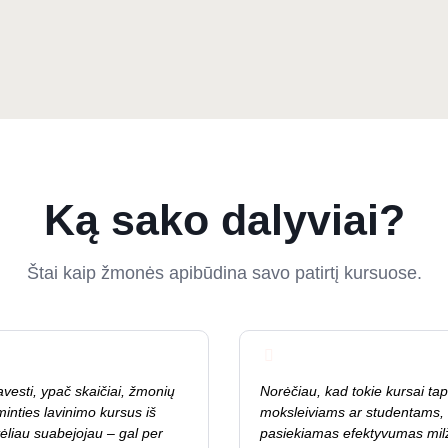
Ką sako dalyviai?
Štai kaip žmonės apibūdina savo patirtį kursuose.
vesti, ypač skaičiai, žmonių
Norėčiau, kad tokie kursai tap
minties lavinimo kursus iš
moksleiviams ar studentams, 
ėliau suabejojau – gal per
pasiekiamas efektyvumas milž