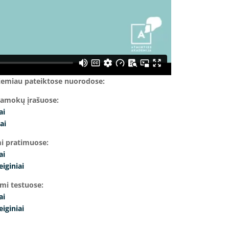
žemiau pateiktose nuorodose:
pamokų įrašuose:
ai
ai
mi pratimuose:
ai
eiginiai
ami testuose:
ai
eiginiai