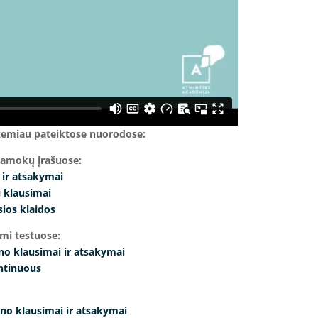
žemiau pateiktose nuorodose:
pamokų įrašuose:
 ir atsakymai
i klausimai
ios klaidos
ami testuose:
 no klausimai ir atsakymai
ontinuous
s/no klausimai ir atsakymai