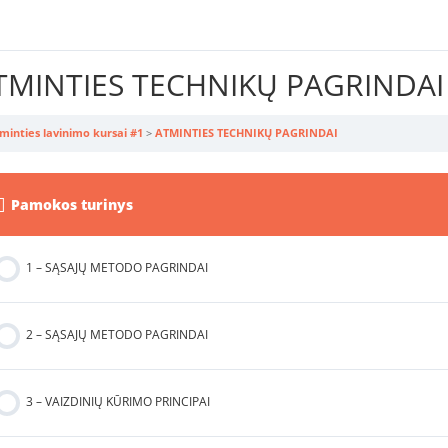
TMINTIES TECHNIKŲ PAGRINDAI
minties lavinimo kursai #1
ATMINTIES TECHNIKŲ PAGRINDAI
Pamokos turinys
1 – SĄSAJŲ METODO PAGRINDAI
2 – SĄSAJŲ METODO PAGRINDAI
3 – VAIZDINIŲ KŪRIMO PRINCIPAI