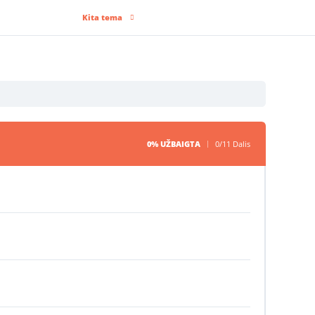
Kita tema
0% UŽBAIGTA
0/11 Dalis