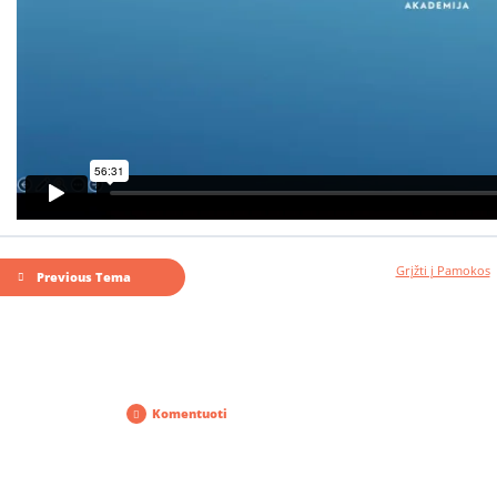
Grįžti į Pamokos
Previous Tema
Komentuoti